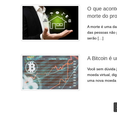
O que acont
morte do pro
A morte é uma das
das pessoas não 
serão […]
A Bitcoin é
Você sem dúvida 
moeda virtual, di
uma nova moeda e