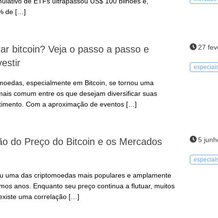
ulativo de ETFs ultrapassou US$ 100 bilhões e,
% de […]
27 fev
r bitcoin? Veja o passo a passo e
estir
especiai
omoedas, especialmente em Bitcoin, se tornou uma
mais comum entre os que desejam diversificar suas
stimento. Com a aproximação de eventos […]
5 junh
ão do Preço do Bitcoin e os Mercados
especiai
nou uma das criptomoedas mais populares e amplamente
timos anos. Enquanto seu preço continua a flutuar, muitos
existe uma correlação […]