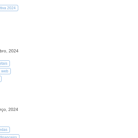
ctiva 2024
bro, 2024
itais
a web
rço, 2024
edas
financeiro