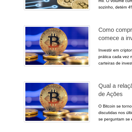
mil. O volume cum
sozinho, detém 4
Como compra
comece a inv
Investir em cript
prática cada vez 
carteiras de inve
Qual a relaç
de Ações
O Bitcoin se tor
discutidas nos úl
se perguntam se 