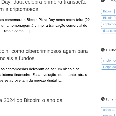
22 ma
a Day: data celebra primeira transação
om a criptomoeda
Bitcoin
Bitcoin 
to comemora o Bitcoin Pizza Day nesta sexta-feira (22
criptomo
 é uma homenagem à primeira transação comercial do
u Bitcoin como […]
data com
1 julh
coin: como cibercriminosos agem para
nciais e fundos
criptomo
Golpe do
 as criptomoedas deixaram de ser um nicho e se
istema financeiro. Essa evolução, no entanto, atraiu
ue se aproveitam da riqueza digital […]
13 jan
a 2024 do Bitcoin: o ano da
o
artigo de