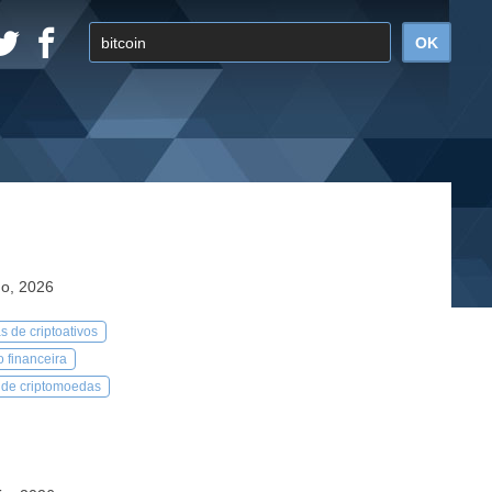
ho, 2026
s de criptoativos
 financeira
de criptomoedas