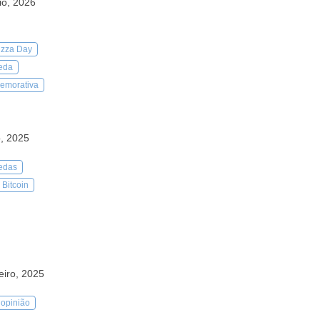
io, 2026
Pizza Day
eda
emorativa
o, 2025
edas
 Bitcoin
eiro, 2025
 opinião