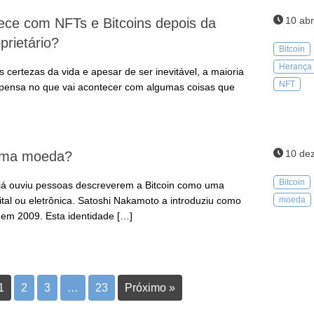
10 abr
ece com NFTs e Bitcoins depois da
prietário?
Bitcoin
Herança
 certezas da vida e apesar de ser inevitável, a maioria
NFT
pensa no que vai acontecer com algumas coisas que
10 de
 uma moeda?
Bitcoin
já ouviu pessoas descreverem a Bitcoin como uma
gital ou eletrônica. Satoshi Nakamoto a introduziu como
moeda
m 2009. Esta identidade […]
1
2
3
…
23
Próximo »