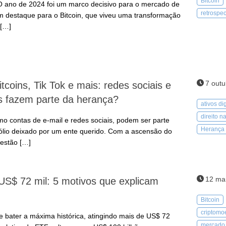
Bitcoin
 O ano de 2024 foi um marco decisivo para o mercado de
retrospe
m destaque para o Bitcoin, que viveu uma transformação
 […]
7 outu
tcoins, Tik Tok e mais: redes sociais e
ais fazem parte da herança?
ativos dig
direito n
como contas de e-mail e redes sociais, podem ser parte
Herança
ólio deixado por um ente querido. Com a ascensão do
gestão […]
12 ma
 US$ 72 mil: 5 motivos que explicam
Bitcoin
criptomo
e bater a máxima histórica, atingindo mais de US$ 72
mercado 