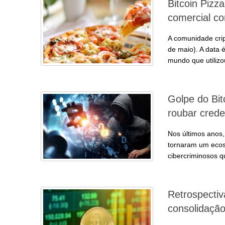
Bitcoin Pizz
comercial c
A comunidade crip
de maio). A data
mundo que utilizo
Golpe do Bit
roubar crede
Nos últimos anos,
tornaram um ecoss
cibercriminosos q
Retrospectiv
consolidaçã